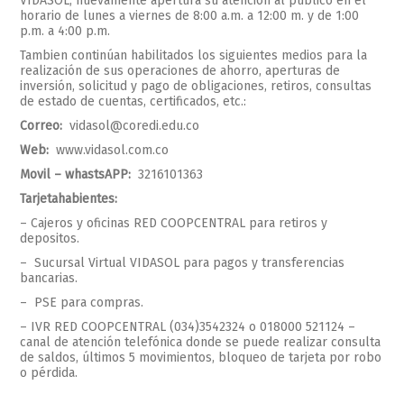
VIDASOL, nuevamente apertura su atención al publico en el
horario de lunes a viernes de 8:00 a.m. a 12:00 m. y de 1:00
p.m. a 4:00 p.m.
Tambien continúan habilitados los siguientes medios para la
realización de sus operaciones de ahorro, aperturas de
inversión, solicitud y pago de obligaciones, retiros, consultas
de estado de cuentas, certificados, etc.:
Correo:
vidasol@coredi.edu.co
Web:
www.vidasol.com.co
Movil – whastsAPP:
3216101363
Tarjetahabientes:
– Cajeros y oficinas RED COOPCENTRAL para retiros y
depositos.
– Sucursal Virtual VIDASOL para pagos y transferencias
bancarias.
– PSE para compras.
– IVR RED COOPCENTRAL (034)3542324 o 018000 521124 –
canal de atención telefónica donde se puede realizar consulta
de saldos, últimos 5 movimientos, bloqueo de tarjeta por robo
o pérdida.